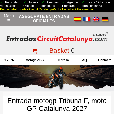
Punto de
Tickets
Asientos
Agencia
desde 1989, con
Venta Oficial
Oficiales
contiguos
Premium
toda confianza
Bienvenido
Entradas Circuit Catalunya
Packs Entradas+Alojamiento
Menú
ASEGÚRATE ENTRADAS
☰
OFICIALES
Basket
0
F1 2026
Motogp 2027
Empresa
FAQ
Contacto
Entrada motogp Tribuna F, moto
GP Catalunya 2027