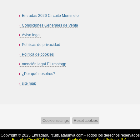
Entradas 2026 Circuito Montmelo
Condiciones Generales de Venta
Aviso legal
Políticas de privacidad
Politica de cookies
mención legal F1+motogp
¿Por qué nosotros?
site map
Cookie settings
Reset cookies
Copyright © 2025
EntradasCircuitCatalunya.com
- Todos los derechos reservados
EntradasCircuitCatalunya.com - ¡Punto de venta oficial Suitours S.A.!