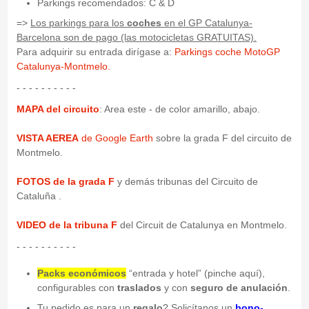
Parkings recomendados: C & D
=>
Los parkings para los
coches
en el GP Catalunya-
Barcelona son de pago (las motocicletas GRATUITAS).
Para adquirir su entrada dirígase a:
Parkings coche MotoGP
Catalunya-Montmelo.
- - - - - - - - - -
MAPA del circuito
: Area este - de color amarillo, abajo.
VISTA AEREA
de Google Earth
sobre la grada F del circuito de
Montmelo.
FOTOS de la grada F
y demás tribunas del Circuito de
Cataluña .
VIDEO de la tribuna F
del Circuit de Catalunya en Montmelo.
- - - - - - - - - -
Packs económicos
“entrada y hotel” (pinche aquí),
configurables con
traslados
y con
seguro de anulación
.
Tu pedido es para un
regalo
? Solicítanos un
bono-