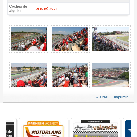
Coches de
(pinche) aquí
alquiler
Entrada motogp Tribuna F, moto GP Catalunya 2027 - Gallery 4
« atras
imprimir