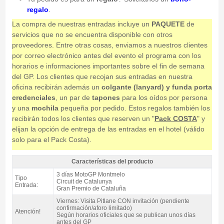
regalo
.
La compra de nuestras entradas incluye un
PAQUETE
de
servicios que no se encuentra disponible con otros
proveedores. Entre otras cosas, enviamos a nuestros clientes
por correo electrónico antes del evento el programa con los
horarios e informaciones importantes sobre el fin de semana
del GP. Los clientes que recojan sus entradas en nuestra
oficina recibirán además un
colgante (lanyard) y funda porta
credenciales
, un par de
tapones
para los oídos por persona
y una
mochila
pequeña por pedido. Estos regalos también los
recibirán todos los clientes que reserven un "
Pack COSTA
" y
elijan la opción de entrega de las entradas en el hotel (válido
solo para el Pack Costa).
Características del producto
Entrada motogp Tribuna F, moto GP Catalunya 2027 - Características del
3 días MotoGP Montmelo
Tipo
producto
Circuit de Catalunya
Entrada:
Gran Premio de Cataluña
Viernes: Visita Pitlane CON invitación (pendiente
confirmación/aforo limitado)
Atención!
Según horarios oficiales que se publican unos días
antes del GP