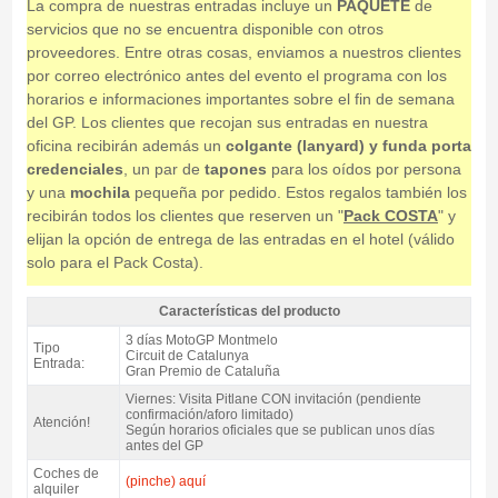
La compra de nuestras entradas incluye un
PAQUETE
de
servicios que no se encuentra disponible con otros
proveedores. Entre otras cosas, enviamos a nuestros clientes
por correo electrónico antes del evento el programa con los
horarios e informaciones importantes sobre el fin de semana
del GP. Los clientes que recojan sus entradas en nuestra
oficina recibirán además un
colgante (lanyard) y funda porta
credenciales
, un par de
tapones
para los oídos por persona
y una
mochila
pequeña por pedido. Estos regalos también los
recibirán todos los clientes que reserven un "
Pack COSTA
" y
elijan la opción de entrega de las entradas en el hotel (válido
solo para el Pack Costa).
Características del producto
Entrada motogp Tribuna N, moto GP Catalunya 2027 - Características del
3 días MotoGP Montmelo
Tipo
producto
Circuit de Catalunya
Entrada:
Gran Premio de Cataluña
Viernes: Visita Pitlane CON invitación (pendiente
confirmación/aforo limitado)
Atención!
Según horarios oficiales que se publican unos días
antes del GP
Coches de
(pinche) aquí
alquiler