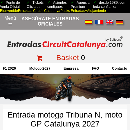
Punto de
Tickets
Asientos
Agencia
desde 1989, con
Venta Oficial
Oficiales
contiguos
Premium
toda confianza
Bienvenido
Entradas Circuit Catalunya
Packs Entradas+Alojamiento
Menú
ASEGÚRATE ENTRADAS
☰
OFICIALES
Basket
0
F1 2026
Motogp 2027
Empresa
FAQ
Contacto
Entrada motogp Tribuna N, moto
GP Catalunya 2027