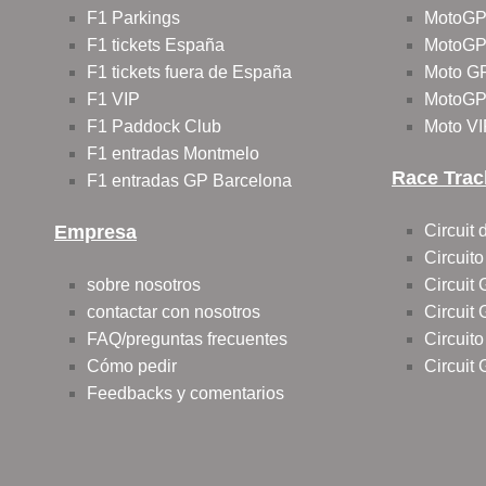
F1 Parkings
MotoGP
F1 tickets España
MotoGP 
F1 tickets fuera de España
Moto G
F1 VIP
MotoGP 
F1 Paddock Club
Moto VI
F1 entradas Montmelo
Race Trac
F1 entradas GP Barcelona
Empresa
Circuit
Circuit
sobre nosotros
Circuit
contactar con nosotros
Circuit
FAQ/preguntas frecuentes
Circuit
Cómo pedir
Circuit
Feedbacks y comentarios