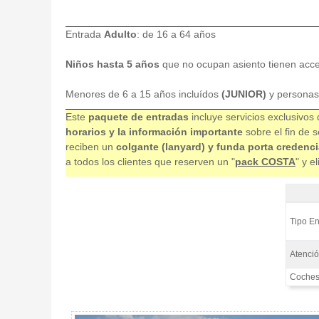
Entrada
Adulto
: de 16 a 64 años
Niños hasta 5 años
que no ocupan asiento tienen acc
Menores de 6 a 15 años incluídos
(JUNIOR)
y personas
Este
paquete de entradas
incluye servicios exclusivos
horarios y la información importante
sobre el fin de 
reciben un
colgante (lanyard) y funda porta credenci
a todos los clientes que reserven un "
pack COSTA
" y e
Entrada
Tipo En
Atenció
Coches 
Entrada F1 Tribuna J, GP Barcelona 2026 - Gallery 4