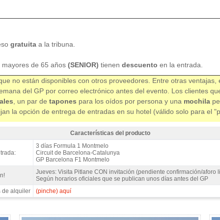
eso
gratuita
a la tribuna.
 mayores de 65 años
(SENIOR)
tienen
descuento
en la entrada.
 que no están disponibles con otros proveedores. Entre otras ventajas,
semana del GP por correo electrónico antes del evento. Los clientes q
ales
, un par de
tapones
para los oídos por persona y una
mochila
pe
lijan la opción de entrega de entradas en su hotel (válido solo para el
Características del producto
 F1 Tribuna J, GP Barcelona 2026 - Características del producto
3 días Formula 1 Montmelo
trada:
Circuit de Barcelona-Catalunya
GP Barcelona F1 Montmelo
Jueves: Visita Pitlane CON invitación (pendiente confirmación/aforo l
n!
Según horarios oficiales que se publican unos días antes del GP
de alquiler
(pinche) aquí