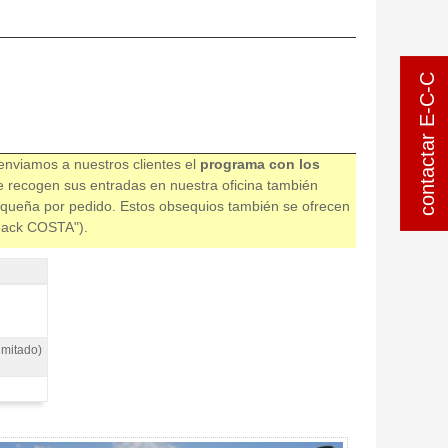
contactar E-C-C
contactar E-C-C
 enviamos a nuestros clientes el
programa con los
ue recogen sus entradas en nuestra oficina también
queña por pedido. Estos obsequios también se ofrecen
 "pack COSTA").
imitado)