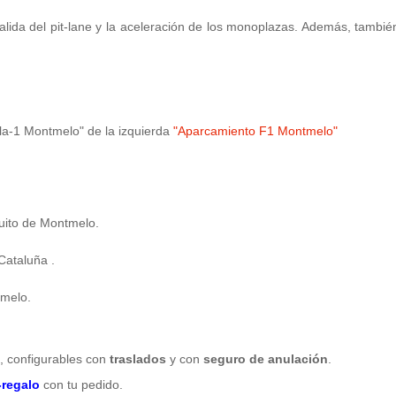
a salida del pit-lane y la aceleración de los monoplazas. Además, tambi
la-1 Montmelo" de la izquierda
"Aparcamiento F1 Montmelo"
cuito de Montmelo.
Cataluña .
tmelo.
), configurables con
traslados
y con
seguro de anulación
.
regalo
con tu pedido.